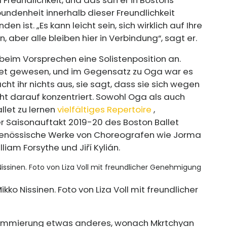
bundenheit innerhalb dieser Freundlichkeit
n ist. „Es kann leicht sein, sich wirklich auf Ihre
, aber alle bleiben hier in Verbindung“, sagt er.
 beim Vorsprechen eine Solistenposition an.
llet gewesen, und im Gegensatz zu Oga war es
cht ihr nichts aus, sie sagt, dass sie sich wegen
cht darauf konzentriert. Sowohl Oga als auch
llet zu lernen
vielfältiges Repertoire
,
er Saisonauftakt 2019-20 des Boston Ballet
tgenössische Werke von Choreografen wie Jorma
liam Forsythe und Jiří Kylián.
ikko Nissinen. Foto von Liza Voll mit freundlicher
ogrammierung etwas anderes, wonach Mkrtchyan