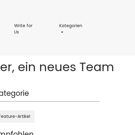
permaße
Kategorien
Write for
Kategorien
Write
Us
for
Us
der, ein neues Team
ategorie
Feature-Artikel
mpfohlen