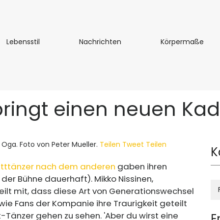
Lebensstil
Nachrichten
Kör
Lebensstil
Nachrichten
Körpermaße
bringt einen neuen Ka
 Oga. Foto von Peter Mueller.
Teilen
Tweet
Teilen
K
letttänzer nach dem anderen
gaben ihren
 der Bühne dauerhaft). Mikko Nissinen,
 teilt mit, dass diese Art von Generationswechsel
, wie Fans der Kompanie ihre Traurigkeit geteilt
-Tänzer gehen zu sehen. 'Aber du wirst eine
E