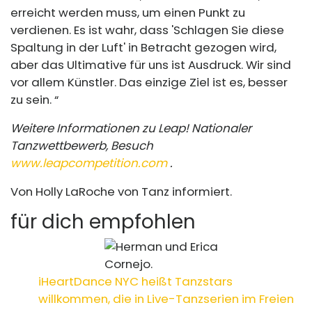
erreicht werden muss, um einen Punkt zu
verdienen. Es ist wahr, dass 'Schlagen Sie diese
Spaltung in der Luft' in Betracht gezogen wird,
aber das Ultimative für uns ist Ausdruck. Wir sind
vor allem Künstler. Das einzige Ziel ist es, besser
zu sein. “
Weitere Informationen zu Leap! Nationaler
Tanzwettbewerb, Besuch
www.leapcompetition.com
.
Von Holly LaRoche von Tanz informiert.
für dich empfohlen
iHeartDance NYC heißt Tanzstars
willkommen, die in Live-Tanzserien im Freien