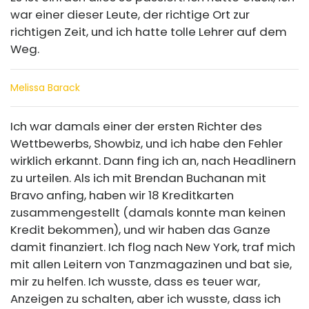
war einer dieser Leute, der richtige Ort zur
richtigen Zeit, und ich hatte tolle Lehrer auf dem
Weg.
Melissa Barack
Ich war damals einer der ersten Richter des
Wettbewerbs, Showbiz, und ich habe den Fehler
wirklich erkannt. Dann fing ich an, nach Headlinern
zu urteilen. Als ich mit Brendan Buchanan mit
Bravo anfing, haben wir 18 Kreditkarten
zusammengestellt (damals konnte man keinen
Kredit bekommen), und wir haben das Ganze
damit finanziert. Ich flog nach New York, traf mich
mit allen Leitern von Tanzmagazinen und bat sie,
mir zu helfen. Ich wusste, dass es teuer war,
Anzeigen zu schalten, aber ich wusste, dass ich