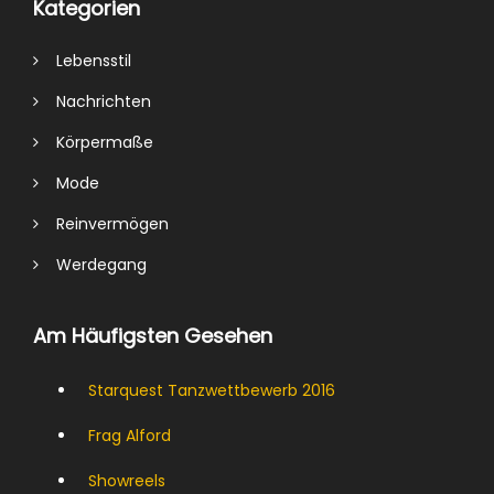
Kategorien
Lebensstil
Nachrichten
Körpermaße
Mode
Reinvermögen
Werdegang
Am Häufigsten Gesehen
Starquest Tanzwettbewerb 2016
Frag Alford
Showreels