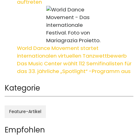
auftreten
World Dance Movement startet
internationalen virtuellen Tanzwettbewerb
Das Music Center wählt 112 Semifinalisten für
das 33. jährliche „Spotlight“ -Programm aus
Kategorie
Feature-Artikel
Empfohlen