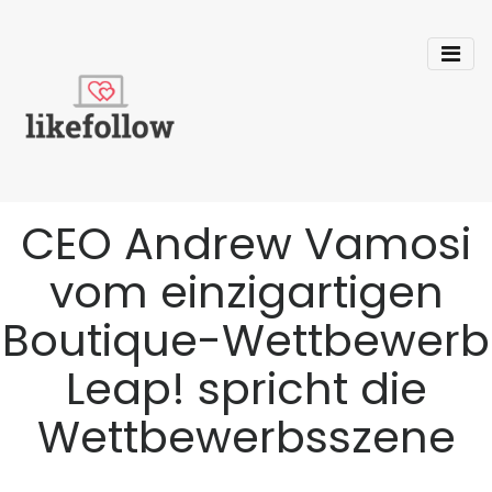
CEO Andrew Vamosi
vom einzigartigen
Boutique-Wettbewerb
Leap! spricht die
Wettbewerbsszene