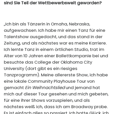
sind Sie Teil der Wettbewerbswelt geworden?
„Ich bin als Tänzerin in Omaha, Nebraska,
aufgewachsen. Ich habe mir einen Tanz für eine
Talentshow ausgedacht, und das stand in der
Zeitung, und als nächstes war es meine Karriere.
Ich lernte Tanz in einem örtlichen Studio, trat im
Alter von 10 Jahren einer Ballettkompanie bei und
besuchte das College der Oklahoma City
University (dort gibt es ein riesiges
Tanzprogramm). Meine allererste Show, ich habe
eine lokale Community Playhouse Tour von
gemacht
Ein Weihnachtslied
und jemand hat
mich auf dieser Tour gesehen und mich gebeten,
für eine ihrer Shows vorzuspielen, und als
nächstes weiß ich, dass ich am Broadway probe.
Es ist einfach alles so passiert. Ich hatte Glück, ich