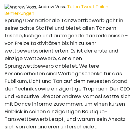
Andrew Voss.
Teilen
Tweet
Teilen
Bemerkungen
Sprung! Der nationale Tanzwettbewerb geht in
seine achte Staffel und bietet allen Tänzern
frische, lustige und aufregende Tanzerlebnisse -
von Freizeitaktivitäten bis hin zu sehr
wettbewerbsorientierten. Es ist der erste und
einzige Wettbewerb, der einen
Sprungwettbewerb anbietet. Weitere
Besonderheiten sind Werbegeschenke für das
Publikum, Licht und Ton auf dem neuesten Stand
der Technik sowie einzigartige Trophäen. Der CEO
und Executive Director Andrew Vamosi setzte sich
mit Dance Informa zusammen, um einen kurzen
Einblick in seinen einzigartigen Boutique-
Tanzwettbewerb Leap!
,
und warum sein Ansatz
sich von den anderen unterscheidet.