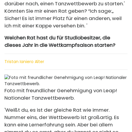
darüber nach, einen Tanzwettbewerb zu starten.'
Könnten Sie mir einen Rat geben? “Ich sage:„
Sicher! Es ist immer Platz für einen anderen, weil
ich mit einer Kappe versehen bin. '
Welchen Rat hast du für Studiobesitzer, die
dieses Jahr in die Wettkampfsaison starten?
Tristan Ianiero Alter
Foto mit freundlicher Genehmigung von Leap!
Nationaler Tanzwettbewerb.
'Weißt du, es ist der gleiche Rat wie immer.
Nummer eins, der Wettbewerb ist großartig. Es
kann eine Lernerfahrung sein. Aber bei allem
nimmst du es ernst, aber du kannst es nicht so