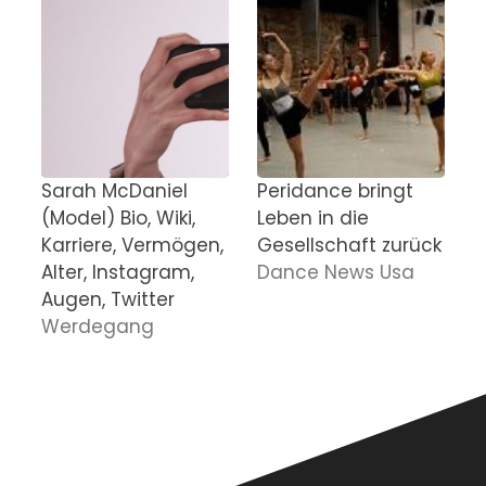
Sarah McDaniel
Peridance bringt
W
(Model) Bio, Wiki,
Leben in die
W
Karriere, Vermögen,
Gesellschaft zurück
K
Alter, Instagram,
Dance News Usa
I
Augen, Twitter
F
Werdegang
W