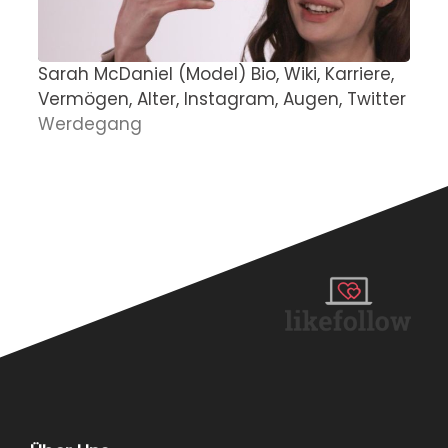
Sarah McDaniel (Model) Bio, Wiki, Karriere,
P
Vermögen, Alter, Instagram, Augen, Twitter
z
Werdegang
D