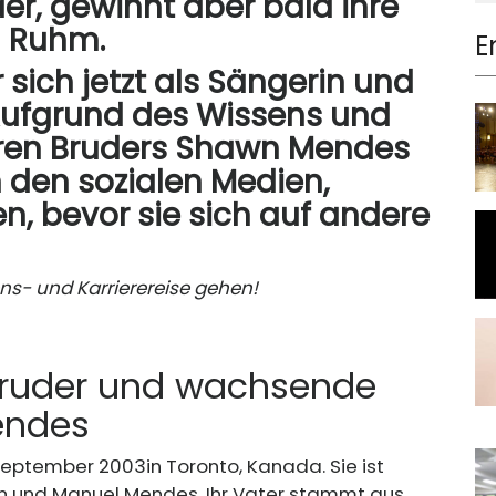
der, gewinnt aber bald ihre
n Ruhm.
E
er sich jetzt als Sängerin und
 Aufgrund des Wissens und
teren Bruders Shawn Mendes
 den sozialen Medien,
, bevor sie sich auf andere
ens- und Karrierereise gehen!
, Bruder und wachsende
endes
 September 2003
in Toronto, Kanada. Sie ist
Karen und Manuel Mendes. Ihr Vater stammt aus