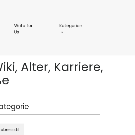
permaße
Kategorien
Write for
Kategorien
Write
Us
for
Us
i, Alter, Karriere,
ße
ategorie
Lebensstil