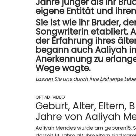
Jahre jünger als ihr Bru
eigene Entität und ihre
Sie ist wie ihr Bruder, d
Songwriterin etabliert.
der Erfahrung ihres äl
begann auch Aaliyah in
Anerkennung zu erlangen
Wege wagte.
Lassen Sie uns durch ihre bisherige Leb
OPTAD-VIDEO
Geburt, Alter, Eltern
Jahre von Aaliyah M
Aaliyah Mendes wurde am geboren
15.
derzeit 14 Jahre alt. Ihre Eltern sind 