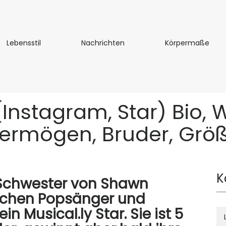
Lebensstil
Nachrichten
Kör
Lebensstil
Nachrichten
Körpermaße
stagram, Star) Bio, Wik
ermögen, Bruder, Grö
K
 Schwester von Shawn
schen Popsänger und
in Musical.ly Star. Sie ist 5