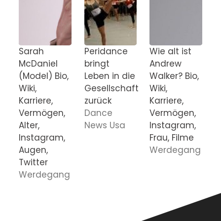
Sarah
Peridance
Wie alt ist
C
McDaniel
bringt
Andrew
E
(Model) Bio,
Leben in die
Walker? Bio,
E
Wiki,
Gesellschaft
Wiki,
B
Karriere,
zurück
Karriere,
W
Vermögen,
Dance
Vermögen,
V
Alter,
News Usa
Instagram,
K
Instagram,
Frau, Filme
M
Augen,
Werdegang
Twitter
Werdegang