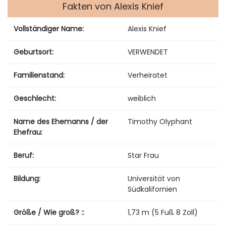
Fakten von Alexis Knief
Vollständiger Name:
Alexis Knief
Geburtsort:
VERWENDET
Familienstand:
Verheiratet
Geschlecht:
weiblich
Name des Ehemanns / der
Timothy Olyphant
Ehefrau:
Beruf:
Star Frau
Bildung:
Universität von
Südkalifornien
Größe / Wie groß? ::
1,73 m (5 Fuß 8 Zoll)