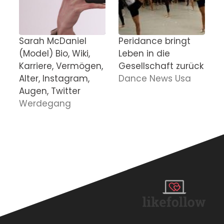
Sarah McDaniel
Peridance bringt
W
(Model) Bio, Wiki,
Leben in die
W
Karriere, Vermögen,
Gesellschaft zurück
K
Alter, Instagram,
Dance News Usa
I
Augen, Twitter
F
Werdegang
W