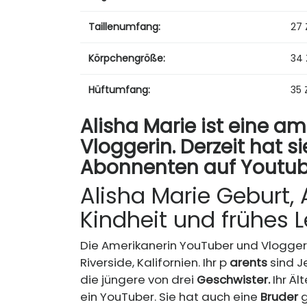
Taillenumfang:
27 
Körpchengröße:
34 
Hüftumfang:
35 
Alisha Marie ist eine a
Vloggerin. Derzeit hat s
Abonnenten auf Youtub
Alisha Marie Geburt, A
Kindheit und frühes 
Die Amerikanerin YouTuber und Vlogger,
Riverside, Kalifornien. Ihr p
arents
sind J
die jüngere von drei
Geschwister.
Ihr Äl
ein YouTuber. Sie hat auch eine
Bruder
g