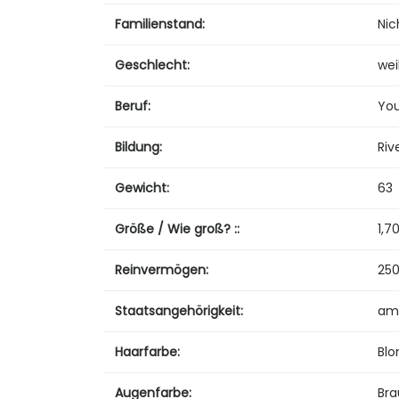
Familienstand:
Nic
Geschlecht:
wei
Beruf:
You
Bildung:
Riv
Gewicht:
63
Größe / Wie groß? ::
1,7
Reinvermögen:
250
Staatsangehörigkeit:
ame
Haarfarbe:
Blo
Augenfarbe:
Bra