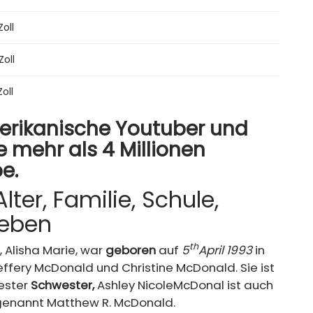
Zoll
Zoll
Zoll
merikanische Youtuber und
ie mehr als 4 Millionen
e.
lter, Familie, Schule,
Leben
th
 Alisha Marie, war
geboren
auf
5
April 1993
in
effery McDonald und Christine McDonald. Sie ist
tester
Schwester,
Ashley Nicole
McDonal ist auch
enannt Matthew R. McDonald.