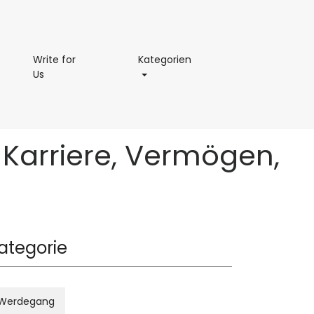
permaße
Kategorien
Write for
Kategorien
Write
Us
for
Us
, Karriere, Vermögen,
ategorie
Werdegang