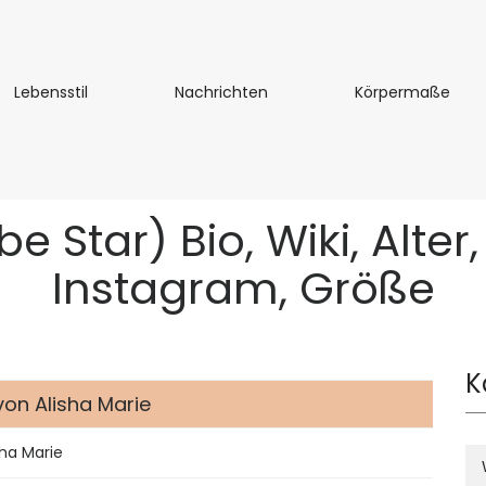
Lebensstil
Nachrichten
Kör
Lebensstil
Nachrichten
Körpermaße
e Star) Bio, Wiki, Alter
Instagram, Größe
K
von Alisha Marie
sha Marie