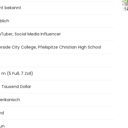
ht bekannt
blich
Tuber, Social Media Influencer
erside City College, Pfeilspitze Christian High School
0 m (5 Fuß 7 Zoll)
 Tausend Dollar
rikanisch
nd
un