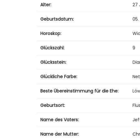
Alter:
27 
Geburtsdatum:
05. 
Horoskop:
Wi
Glückszahl:
9
Glücksstein:
Di
Glückliche Farbe:
Net
Beste Übereinstimmung für die Ehe:
Lö
Geburtsort:
Flu
Name des Vaters:
Jef
Name der Mutter:
Chr