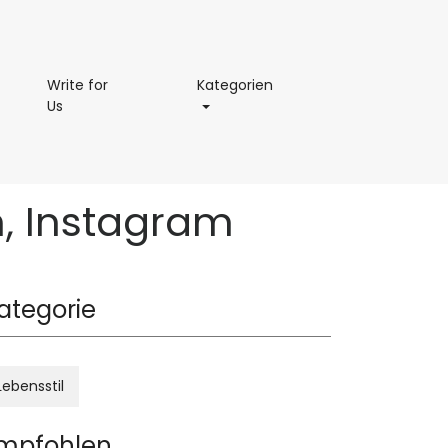
permaße
Kategorien
Write for
Kategorien
Write
Us
for
Us
n, Instagram
ategorie
Lebensstil
mpfohlen