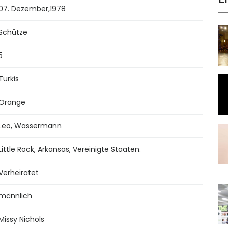
07. Dezember
,
1978
Schütze
5
Türkis
Orange
Leo, Wassermann
Little Rock, Arkansas, Vereinigte Staaten.
Verheiratet
männlich
Missy Nichols