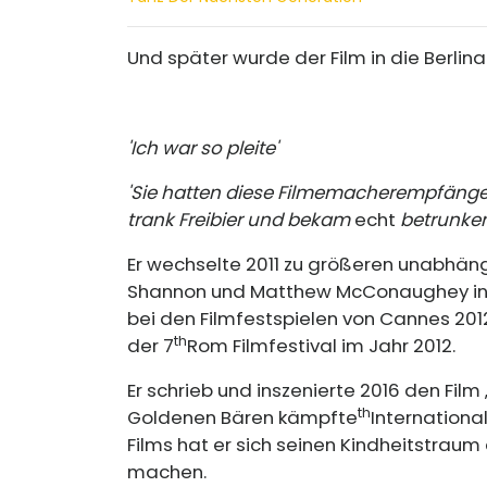
Und später wurde der Film in die Berli
'Ich war so pleite'
'Sie hatten diese Filmemacherempfänge 
trank Freibier und bekam
echt
betrunken,
Er wechselte 2011 zu größeren unabhängi
Shannon und Matthew McConaughey in 'Mu
bei den Filmfestspielen von Cannes 2012
th
der 7
Rom Filmfestival im Jahr 2012.
Er schrieb und inszenierte 2016 den Film
th
Goldenen Bären kämpfte
Internationa
Films hat er sich seinen Kindheitstraum 
machen.