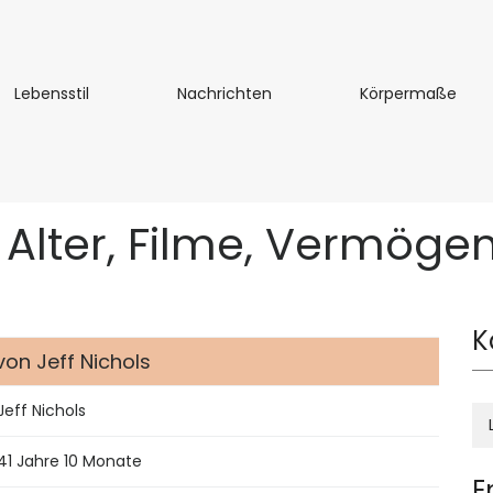
Lebensstil
Nachrichten
Kör
Lebensstil
Nachrichten
Körpermaße
s Alter, Filme, Vermöge
K
von Jeff Nichols
Jeff Nichols
41 Jahre 10 Monate
E